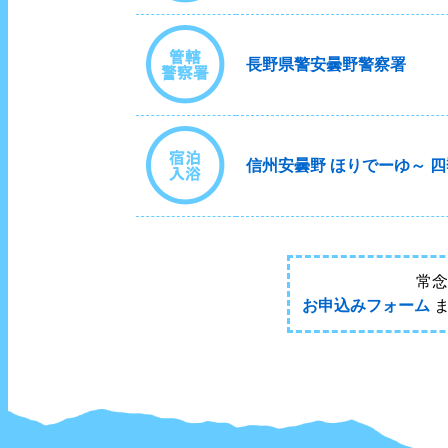
長野県警安曇野警察署
信州安曇野 ほりでーゆ～ 
常念
お申込みフォーム
ま