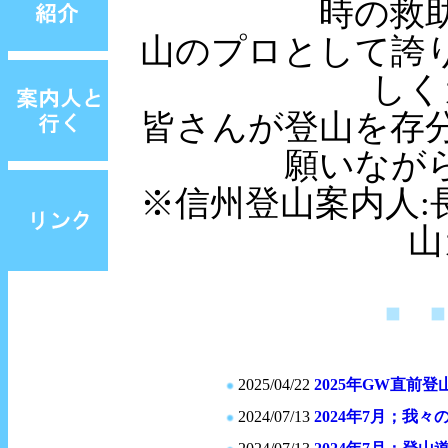
時の救
山のプロとして誇
しく
皆さんが登山を存
願いなが
※信州登山案内人
山