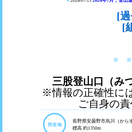
[
[
三股登山口（み
※情報の正確性に
ご自身の責
長野県安曇野市烏川（から
標高 約1350m