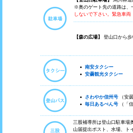
※奥のゲート先の道路は、
しないで下さい。緊急車両
【森の広場】
登山口から歩
南安タクシー
安曇観光タクシー
さわやか信州号
（安曇
毎日あるぺん号
（「信
三股補導所は登山口駐車場
山届提出ポスト、水場、ト