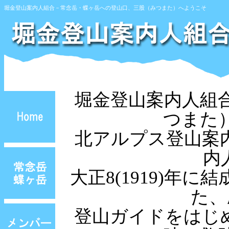
堀金登山案内人組合－常念岳・蝶ヶ岳への登山口、三股（みつまた）へようこそ
堀金登山案内人組
つまた
北アルプス登山案
内
大正8(1919)年に
た、
登山ガイドをはじ