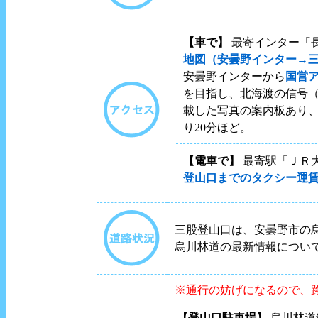
【車で】
最寄インター「長
地図（安曇野インター→
安曇野インターから
国営
を目指し、北海渡の信号
載した写真の案内板あり
り20分ほど。
【電車で】
最寄駅「ＪＲ大
登山口までのタクシー運
三股登山口は、安曇野市の
烏川林道の最新情報につい
※通行の妨げになるので、
【登山口駐車場】
烏川林道